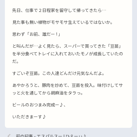
先日、仕事で２日程家を留守して帰ってきたら…
見た事も無い植物がモサモサ生えているではないか。
思わず「お前、誰だー ! 」
と叫んだが…よく見たら、スーパーで買ってきた「豆苗」
を半分食べてトレイに入れておいたモノが成長していたの
だ。
すごいぞ豆苗。この人達どんだけ元気なんだよ。
あやかろうと、豚肉を炒めて、豆苗を投入。味付けしてサ
ッと火を通してから胡麻油をタラっ。
ビールのおつまみ完成ー♪、
いただきまーす♪
前の記事 - エスパルスー ! ひえーぃ♪