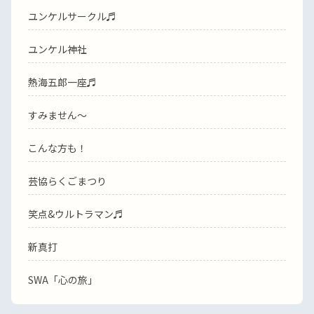
ユンケルサークル♬
ユンケル神社
熱海五郎一座♬
すみません〜
こんな方も！
芸協らくごまつり
笑点&ウルトラマン♬
新真打
SWA「心の旅」