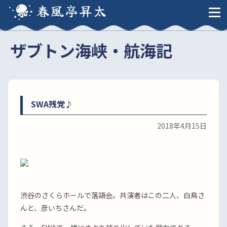
春風亭昇太
ザブトン海峡・航海記
SWA残党♪
2018年4月15日
渋谷のさくらホールで落語会。共演者はこの二人、白鳥さ
んと、彦いちさんだ。