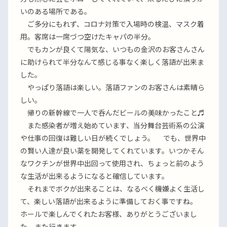
いのある場所である。
ご多分にもれず、コロナ対策で入場時の検温、マスク着
用。客席は一席づつ空けたキャパの半分。
でもカンが良くて陽気な、いつもの金沢のお客さんさん
に助けられて半分なんて感じる事なく楽しく落語が出来ま
した。
やっぱり落語は楽しい。落語ファンのお客さんは素晴ら
しい。
帰りの新幹線で一人で呑んだビールの美味かったこと♬
また感染者が増え始めています、当分舞台芸術系の公演
や仕事の回復は難しい日が続くでしょう。 でも、世界中
の賢い人達が良い薬を開発してくれています。いつかそん
なワクチンが世界中出回って使用され、ちょっと前のよう
な生活が出来るようになると確信しています。
それまでボクが出来ることは、なるべく機嫌よく生活し
て、楽しい落語が出来るように準備しておく事ですね。
ホールで楽しんでくれたお客様、ありがとうございまし
た。また行きます。