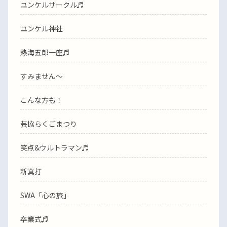
ユンケルサークル♬
ユンケル神社
熱海五郎一座♬
すみません〜
こんな方も！
芸協らくごまつり
笑点&ウルトラマン♬
新真打
SWA「心の旅」
卒業式♬