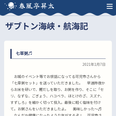
春風亭昇太
ザブトン海峡・航海記
七草粥♬
2021年1月7日
お城のイベント等でお世話になってる可児市さんから
「七草粥セット」を送っていただきました。 早速昨夜か
らお米を研いで、鰹だしを取り、お粥を作り、そこに「セ
リ、なずな、ごぎょう、ハコベラ、ほとけのざ、スズナ、
すずしろ」を細かく切って投入。最後に軽く塩味を付け
て。お粥さんをいただきましたよ。 美味しかった〜♬
なんだか健康になったような気がするぞ！ 可児市さ