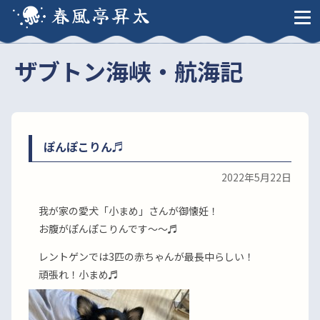
春風亭昇太
ザブトン海峡・航海記
ぽんぽこりん♬
2022年5月22日
我が家の愛犬「小まめ」さんが御懐妊！
お腹がぽんぽこりんです〜〜♬
レントゲンでは3匹の赤ちゃんが最長中らしい！
頑張れ！小まめ♬