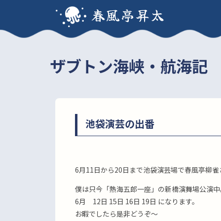
春風亭昇太
ザブトン海峡・航海記
池袋演芸の出番
6月11日から20日まで池袋演芸場で春風亭柳
僕は只今「熱海五郎一座」の新橋演舞場公演中
6月 12日 15日 16日 19日 になります。
お暇でしたら是非どうぞ〜