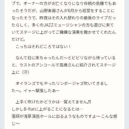
ブで、オーナーの方がお亡くなりになり存続の危機でもあ
ったそうだが、山野楽器さんが6月から経営をすることに
なったそうで、昨夜はその入れ替わりの最後のライブだっ
たらしく、多くのJAZZミュージシャンの方も遊びに来て
いてステージに上がってご機嫌な演奏を聴かせてくれたん
だけど。
こっちはそれどころではない！
なんて日に来ちゃったんだ〜とビビリながら待っている
と、ラストのアンコールで高橋さんに紹介されてステージ
上に（汗）
オイランズでもやったリンボージャズ吹いてきまし
た〜。イャ〜緊張したあー
上手く吹けたかどうかは…覚えてません♬
しかしB-flatに上がることになるとは…
落研が浅草演芸ホールに出るようなものですよ〜 こんな感
じ〜