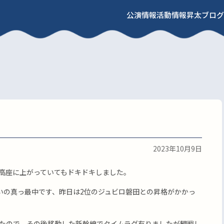
公演情報
活動情報
昇太ブログ
2023年10月9日
高座に上がっていてもドキドキしました。
いの真っ最中です、昨日は2位のジュビロ磐田との昇格がかかっ
たので、その後移動した新幹線でタイムラグ有りましたが観戦し