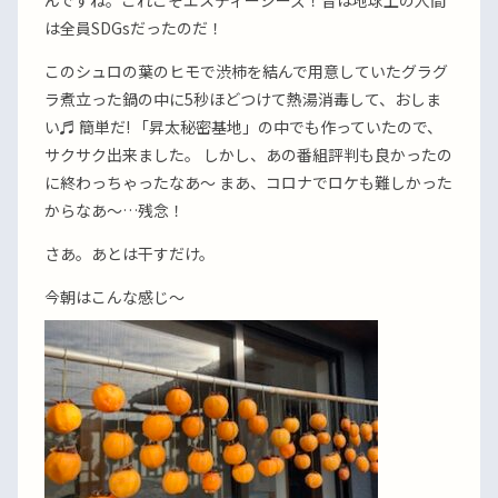
んですね。これこそエスディージーズ！昔は地球上の人間
は全員SDGsだったのだ！
このシュロの葉のヒモで渋柿を結んで用意していたグラグ
ラ煮立った鍋の中に5秒ほどつけて熱湯消毒して、おしま
い♬ 簡単だ! 「昇太秘密基地」の中でも作っていたので、
サクサク出来ました。 しかし、あの番組評判も良かったの
に終わっちゃったなあ〜 まあ、コロナでロケも難しかった
からなあ〜…残念！
さあ。あとは干すだけ。
今朝はこんな感じ〜