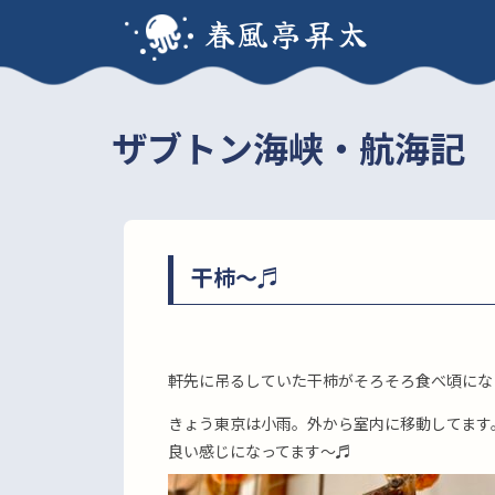
春風亭昇太
ザブトン海峡・航海記
干柿〜♬
軒先に吊るしていた干柿がそろそろ食べ頃にな
きょう東京は小雨。外から室内に移動してます
良い感じになってます〜♬