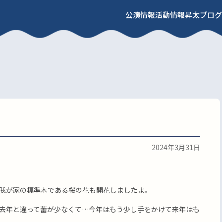
公演情報
活動情報
昇太ブログ
2024年3月31日
我が家の標準木である桜の花も開花しましたよ。
去年と違って蕾が少なくて…今年はもう少し手をかけて来年はも