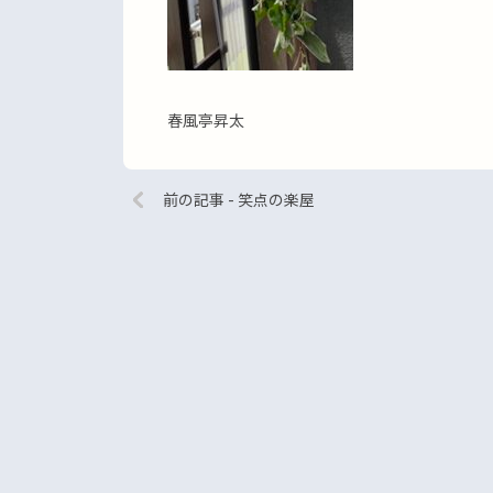
春風亭昇太
前の記事 - 笑点の楽屋