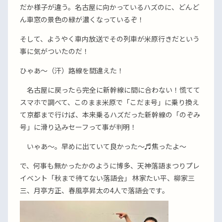
だか様子が違う。名古屋に向かっているハズのに、どんど
ん車窓の景色の緑が濃くなっているぞ！
そして、ようやく車内放送でその列車が米原行きだという
事に気がついたのだ！
ひゃあ〜（汗）路線を間違えた！
名古屋に戻ったら完全に新幹線に間に合わない！慌てて
スマホで調べて、このまま米原で「こだま号」に乗り換え
て京都まで行けば、本来乗るハズだった新幹線の「のぞみ
号」に滑り込みセーフって事が判明！
いゃあ〜。早めに出ていて良かった〜♬焦ったよ〜
で、何事も無かったかのように博多、天神落語まつりプレ
イベント「秋まで待てない落語会」 林家たい平、柳家三
三、月亭方正、春風亭昇太の4人で落語会です。