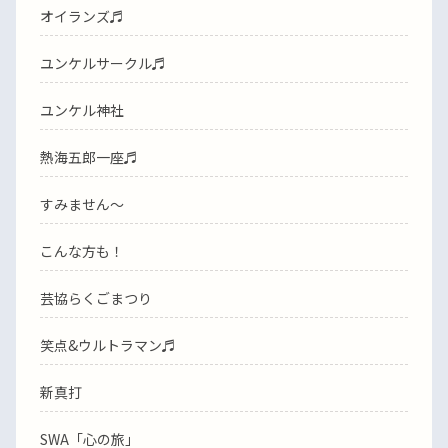
オイランズ♬
ユンケルサークル♬
ユンケル神社
熱海五郎一座♬
すみません〜
こんな方も！
芸協らくごまつり
笑点&ウルトラマン♬
新真打
SWA「心の旅」