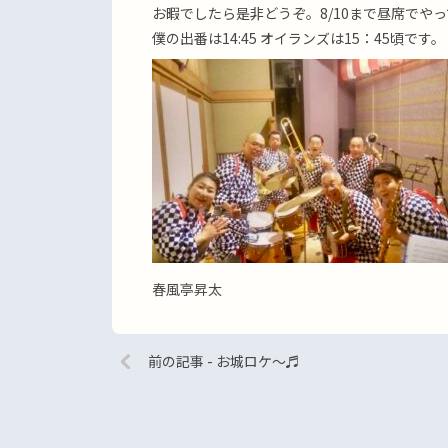
お暇でしたら是非どうぞ。8/10まで昼席でや
僕の出番は14:45 オイランズは15：45頃です
春風亭昇太
前の記事 - お城ロケ〜♬