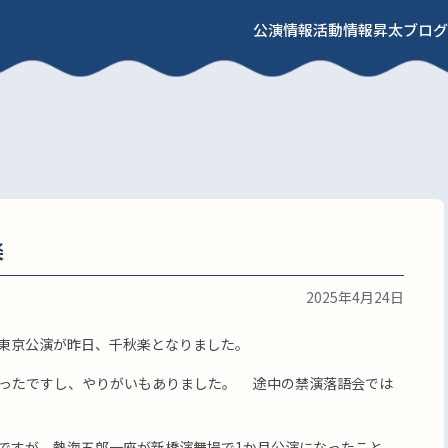
公演情報
活動情報
昇太ブログ
楽
2025年4月24日
東京公演が昨日、千秋楽となりました。
ったですし、やりがいもありました。 途中の禁演落語会では
ですが、熱海五郎一座が新橋演舞場で1か月公演になったこと