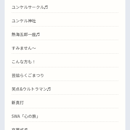
ユンケルサークル♬
ユンケル神社
熱海五郎一座♬
すみません〜
こんな方も！
芸協らくごまつり
笑点&ウルトラマン♬
新真打
SWA「心の旅」
卒業式♬