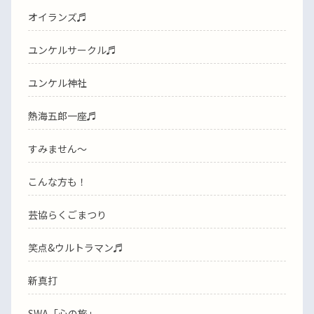
オイランズ♬
ユンケルサークル♬
ユンケル神社
熱海五郎一座♬
すみません〜
こんな方も！
芸協らくごまつり
笑点&ウルトラマン♬
新真打
SWA「心の旅」