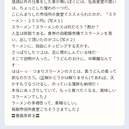
落語以外の仕事をした事が無いぼくには、社員食堂の類い
は、ちょっとした憧れの一つだ。
こじんまりした市役所の食堂でススメられたのが、「スラ
ーメン・２５０円」(写メ１)
スラーメン？スラーメンのスは何だろう？酢か？
人生は挑戦である。食券の自動販売機でスラーメンを買
い、出して頂いたのがコレ(写メ２)
ラーメンに、自由にトッピングする天かす。
さっぱりしたツユは、舌に慣れしんでいる味だ…
そこで説明が入った。「うどんのお汁に、中華麺なんで
す…
ははーっ… つまりスラーメンのスとは、素うどんの素って
訳なのだろう。(正解かどうかは解りません)であれば、天
かすもうなづけるし、のっている蒲鉾も納得だ！
本当にあっさりしていて、もっと食べたくなる、美味しい
スラーメンでした♪
ラーメンの多様性って、素晴らしい。
鳥取市役所食堂ごちそうさまでした♪
〓春風亭昇太〓