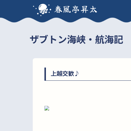
春風亭昇太
ザブトン海峡・航海記
上越交歓♪