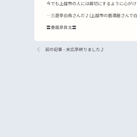
今でも上越市の人には親切にするように心がけ
…三遊亭白鳥さんだ♪(上越市の居酒屋さんで白
〓春風亭昇太〓
前の記事 - 末広亭終りました♪