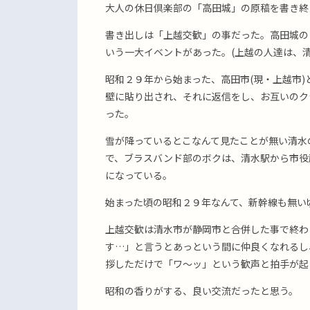
大人の休日倶楽部の「高田城」の原稿を書き終
書き出しは「上越交歓」の事だった。高田城の
いう一大イベントがあった。(上越の人達は、清
昭和２９年から始まった、高田市(現・上越市
壁に貼り出され、それに返信をし、お互いのク
った。
雪が降っているとこなんて見たことが無い清水
で、ブラスバンド部のボクは、清水駅から市役
になっている。
始まった頃の昭和２９年なんて、新幹線も無い
上越交歓は清水市が静岡市と合併した事で終わ
す…」と言うとあっという間に仲良くなれるし
拶しただけで「ワ〜ッ」という歓声と拍手が起
昭和の香りがする、良い交流だったと思う。