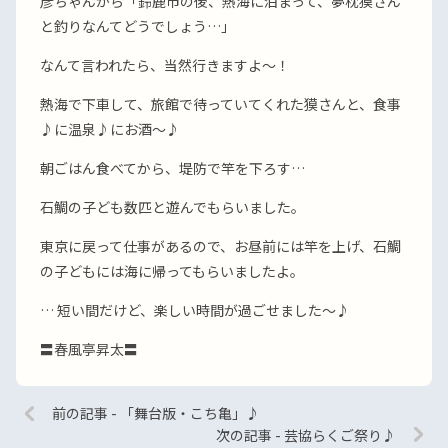
彦ちゃんから「鈴鹿市の後、熱海に泊まって、夢枕獏さん
と釣りなんてどうでしょう…」
なんて言われたら、当然行きますよ〜！
熱海で下車して、旅館で待っていてくれた獏さんと、食事
♪に温泉♪にお酒〜♪
朝ごはん食べてから、堤防で竿を下ろす…
石鯛の子ども数匹と遊んでもらいました。
東京に戻って仕事があるので、お昼前には竿を上げ、石鯛
の子どもには海に帰ってもらいましたよ。
… 短い間だけど、楽しい時間が過ごせました〜♪
〓春風亭昇太〓
前の記事 - 「舞台版・こち亀」♪
次の記事 - 芸協らくご祭り♪