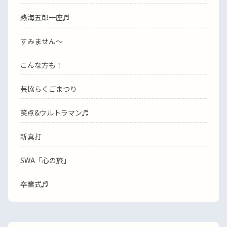
熱海五郎一座♬
すみません〜
こんな方も！
芸協らくごまつり
笑点&ウルトラマン♬
新真打
SWA「心の旅」
卒業式♬