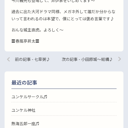
今川義元も登場して、井伊家をいじめてます〜
過去に出た大河ドラマ同様、メガネ外して誰だか分からな
いって言われるのは本望で、僕にとっては褒め言葉です♪
おんな城主直虎。よろしく〜
〓春風亭昇太〓
前の記事 - 七草粥♪
次の記事 - 小田原城〜総構♪
最近の記事
ユンケルサークル♬
ユンケル神社
熱海五郎一座♬