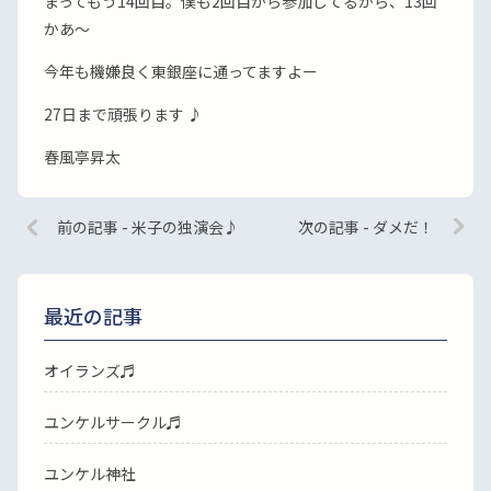
まってもう14回目。僕も2回目から参加してるから、13回
かあ〜
今年も機嫌良く東銀座に通ってますよー
27日まで頑張ります ♪
春風亭昇太
前の記事 - 米子の独演会♪
次の記事 - ダメだ！
最近の記事
オイランズ♬
ユンケルサークル♬
ユンケル神社