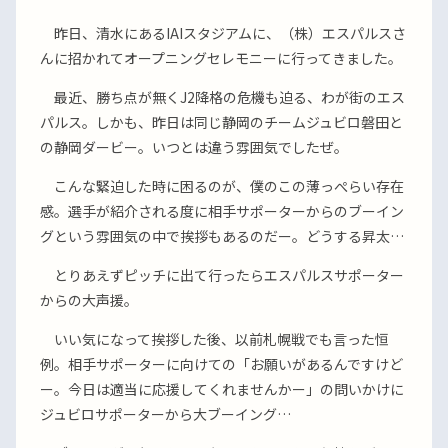
昨日、清水にあるIAIスタジアムに、（株）エスパルスさ
んに招かれてオープニングセレモニーに行ってきました。
最近、勝ち点が無くJ2降格の危機も迫る、わが街のエス
パルス。しかも、昨日は同じ静岡のチームジュビロ磐田と
の静岡ダービー。いつとは違う雰囲気でしたぜ。
こんな緊迫した時に困るのが、僕のこの薄っぺらい存在
感。選手が紹介される度に相手サポーターからのブーイン
グという雰囲気の中で挨拶もあるのだー。どうする昇太…
とりあえずピッチに出て行ったらエスパルスサポーター
からの大声援。
いい気になって挨拶した後、以前札幌戦でも言った恒
例。相手サポーターに向けての「お願いがあるんですけど
ー。今日は適当に応援してくれませんかー」の問いかけに
ジュビロサポーターから大ブーイング…