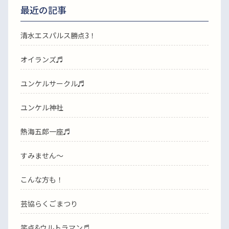
最近の記事
清水エスパルス勝点3！
オイランズ♬
ユンケルサークル♬
ユンケル神社
熱海五郎一座♬
すみません〜
こんな方も！
芸協らくごまつり
笑点&ウルトラマン♬