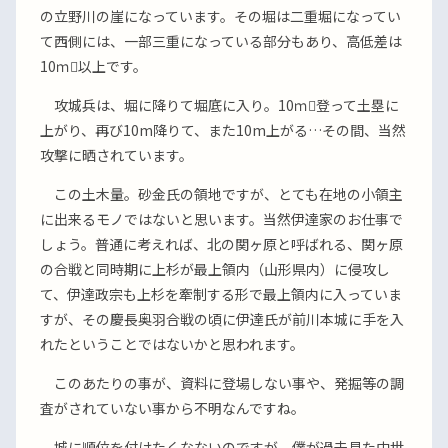
の立野川の崖になっています。その堀は二重堀になってい
て西側には、一部三重になっている部分もあり、高低差は
10ｍ以上です。
攻城兵は、堀に降りて堀底に入り。10ｍ登って土塁に
上がり、再び10m降りて、また10m上がる…その間、当然
攻撃に晒されています。
この土木量。砂金氏の領地ですが、とても在地の小領主
に出来るモノではないと思います。当然伊達家のお仕事で
しょう。普通に考えれば、北の関ヶ原と呼ばれる、関ヶ原
の合戦と同時期に上杉が最上領内（山形県内）に侵攻し
て、伊達政宗も上杉を牽制する形で最上領内に入っていま
すが、その慶長奥羽合戦の頃に伊達氏が前川本城に手を入
れたということではないかと思われます。
このあたりの事が、資料に登場しない事や、発掘等の調
査がされていない事から不明なんですね。
城に順位を付けたくなないのですが、僕が過去見た中世