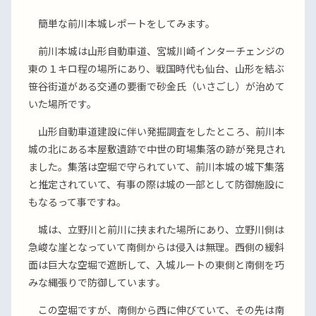
簡単な前川本城レポートをしてみます。
前川本城は山形自動車道、宮城川崎インターチェンジの
東の１キロ程の場所にあり、戦国時代も仙台、山形を結ぶ
笹谷街道がある交通の要衝で砂金氏（いさごし）が治めて
いた場所です。
山形自動車道建設に伴い発掘調査をしたところ、前川本
城の北にある本屋敷遺跡で中世の町場集落の跡が発見され
ました。集落は空堀で守られていて、前川本城の城下集落
と推定されていて、有事の際は城の一部として防御施設に
もなるって事ですね。
城は、立野川と前川に挟まれた場所にあり、立野川側は
急峻な崖となっていて南側からは侵入は無理。西側の緩斜
面は巨大な空堀で遮断して、入城ルートの東側と南側を巧
みな縄張りで防御しています。
この空堀ですが、南側から西に伸びていて、その先は南