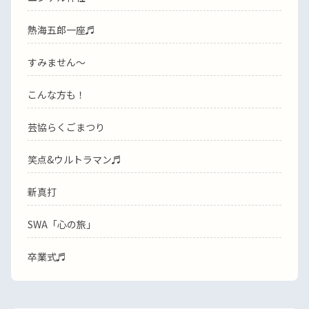
熱海五郎一座♬
すみません〜
こんな方も！
芸協らくごまつり
笑点&ウルトラマン♬
新真打
SWA「心の旅」
卒業式♬