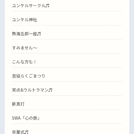
ユンケルサークル♬
ユンケル神社
熱海五郎一座♬
すみません〜
こんな方も！
芸協らくごまつり
笑点&ウルトラマン♬
新真打
SWA「心の旅」
卒業式♬