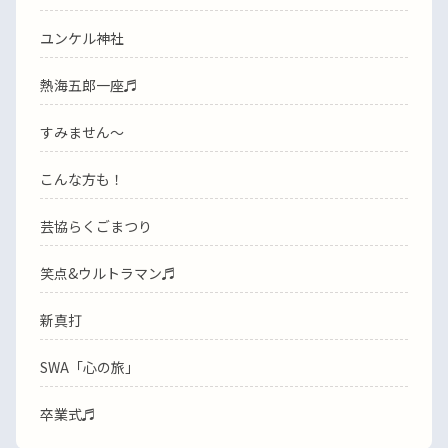
ユンケル神社
熱海五郎一座♬
すみません〜
こんな方も！
芸協らくごまつり
笑点&ウルトラマン♬
新真打
SWA「心の旅」
卒業式♬