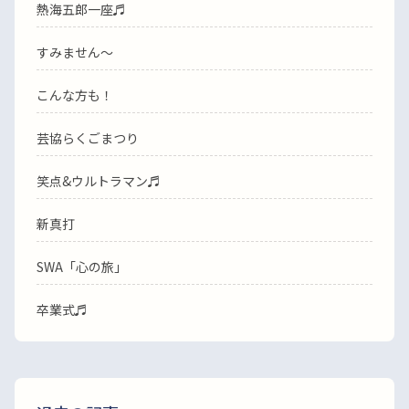
熱海五郎一座♬
すみません〜
こんな方も！
芸協らくごまつり
笑点&ウルトラマン♬
新真打
SWA「心の旅」
卒業式♬