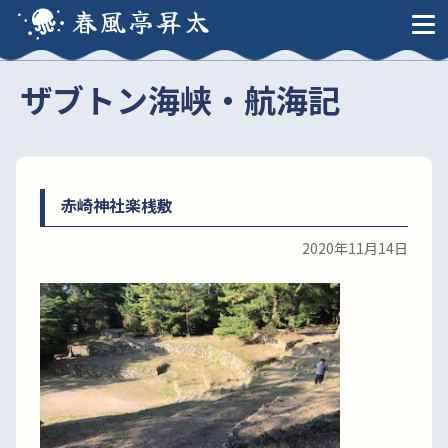
春風亭昇太
ザブトン海峡・航海記
赤崎神社楽桟敷
2020年11月14日