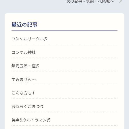
次の記事 - 筑前・花尾城〜
最近の記事
ユンケルサークル♬
ユンケル神社
熱海五郎一座♬
すみません〜
こんな方も！
芸協らくごまつり
笑点&ウルトラマン♬