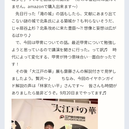
ません。amazonで購入出来ます〜）
先日行った「滝の城」の話もしたら、文献にあまり出て
こない謎の城で北条氏による築城か？も判らないそうだ、
じゃ扇谷上杉？北条攻めに来た豊臣〜⁈ 想像と妄想は広が
るばかり♪
で、今回は甲冑についての話。最近甲冑について勉強し
ようと思っているので講演を聞きに行った。って訳♬ 時
代によって変化する、甲冑が持つ意味合い…面白かったで
す！
その後「大江戸の華」展も齋藤さんの解説付きで見学し
ましたよう。贅沢〜♪ ちなみ、今回のイヤホンガイ
ド解説の声は「林家たい平」さんです〜 皆さんも時間が
ありましたら是非どうぞ。9月20日までやってます♬