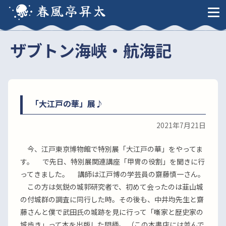
春風亭昇太
ザブトン海峡・航海記
「大江戸の華」展♪
2021年7月21日
今、江戸東京博物館で特別展「大江戸の華」をやってま
す。 で先日、特別展関連講座「甲冑の役割」を聞きに行
ってきました。 講師は江戸博の学芸員の齋藤慎一さん。
この方は気鋭の城郭研究者で、初めて会ったのは韮山城
の付城群の調査に同行した時。その後も、中井均先生と齋
藤さんと僕で武田氏の城跡を見に行って「噺家と歴史家の
城歩き」って本を出版した間柄。 （この本書店には並んで