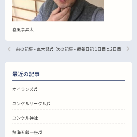
春風亭昇太
前の記事 - 直木賞♬
次の記事 - 療養日記 1日目と2日目
最近の記事
オイランズ♬
ユンケルサークル♬
ユンケル神社
熱海五郎一座♬