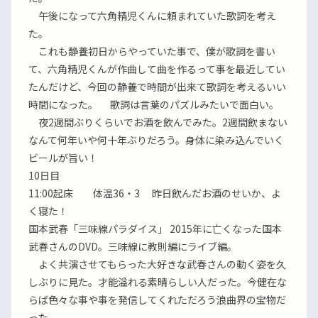
午後になって六角精児くんに頼まれていた歌詞を考え
た。
これも静養初日からやっていた事で、僕が歌詞を書い
て、六角精児くんが作曲して曲を作るって事を最近してい
たんだけど、今回の静養で時間が出来て歌詞を考えるいい
時間になった。 歌詞は言葉のパズルみたいで面白い。
夜2週間ぶりくらいでお酒を飲んでみた。2週間飲まない
なんて何年いや何十年ぶりだろう。身体に染み込んでいく
ビールが旨い！
10日目
11:00起床 体温36・3 昨日飲んだお酒のせいか、よ
く寝た！
国本武春「三味線パラダイス」 2015年に亡くなった国本
武春さんのDVD。三味線に教則編にライブ編。
よく共演させてもらった大好きな武春さんの動く姿を久
しぶりに見た。才能溢れる素晴らしい人だった。今健在な
らば色々な事や事を発信してくれただろう浪曲界の宝物だ
った。