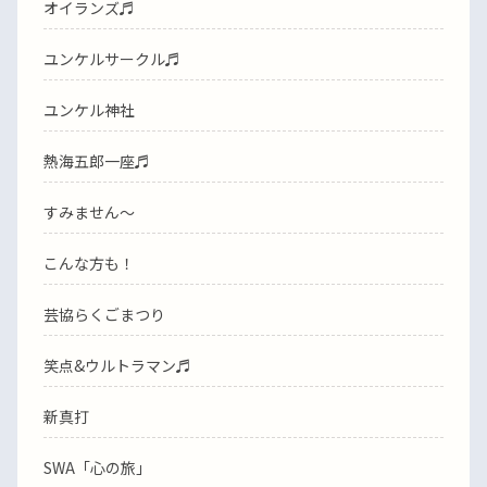
オイランズ♬
ユンケルサークル♬
ユンケル神社
熱海五郎一座♬
すみません〜
こんな方も！
芸協らくごまつり
笑点&ウルトラマン♬
新真打
SWA「心の旅」