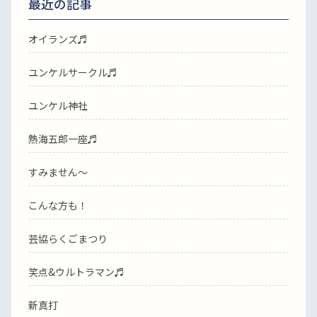
最近の記事
オイランズ♬
ユンケルサークル♬
ユンケル神社
熱海五郎一座♬
すみません〜
こんな方も！
芸協らくごまつり
笑点&ウルトラマン♬
新真打