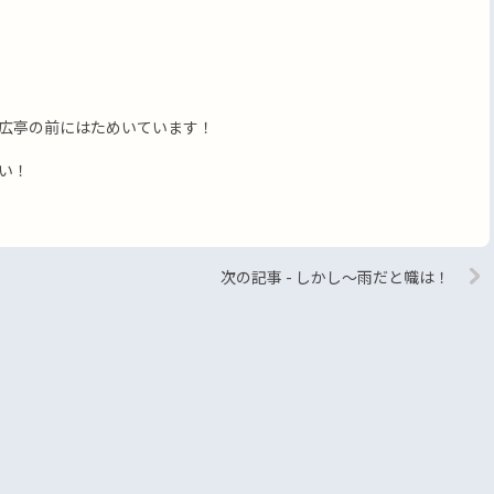
広亭の前にはためいています！
い！
次の記事 - しかし〜雨だと幟は！