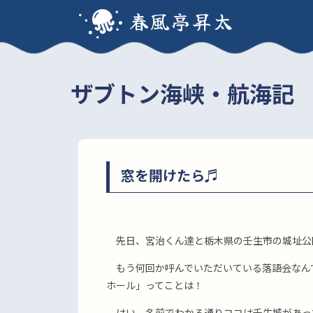
春風亭昇太
ザブトン海峡・航海記
窓を開けたら♬
先日、宮治くん達と栃木県の壬生市の城址公
もう何回か呼んでいただいている落語会なん
ホール」ってことは！
はい、名前でわかる通りココは壬生城があっ