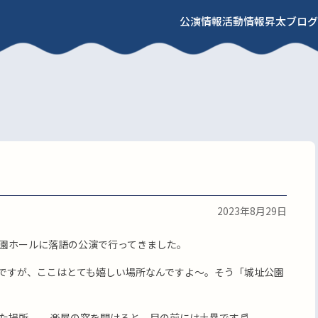
公演情報
活動情報
昇太ブログ
2023年8月29日
園ホールに落語の公演で行ってきました。
ですが、ここはとても嬉しい場所なんですよ〜。そう「城址公園
た場所。 楽屋の窓を開けると。目の前には土塁です♬