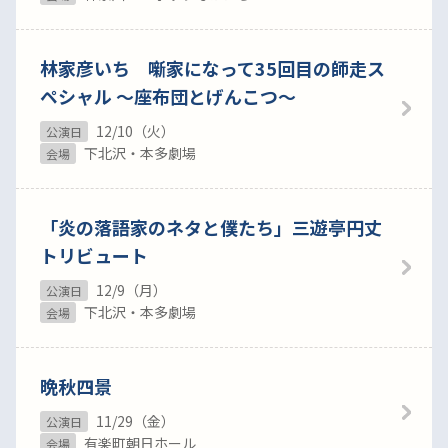
林家彦いち 噺家になって35回目の師走ス
ペシャル 〜座布団とげんこつ〜
12/10（火）
公演日
下北沢・本多劇場
会場
「炎の落語家のネタと僕たち」三遊亭円丈
トリビュート
12/9（月）
公演日
下北沢・本多劇場
会場
晩秋四景
11/29（金）
公演日
有楽町朝日ホール
会場