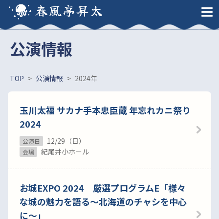
春風亭昇太
公演情報
TOP
>
公演情報
>
2024年
玉川太福 サカナ手本忠臣蔵 年忘れカニ祭り
2024
12/29（日）
公演日
紀尾井小ホール
会場
お城EXPO 2024 厳選プログラムE「様々
な城の魅力を語る～北海道のチャシを中心
に～」