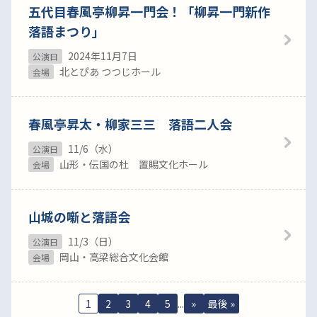
五代目春風亭柳昇一門会！「柳昇一門新作
落語まつり」
2024年11月7日
公演日
北とぴあ つつじホール
会場
春風亭昇太・柳家三三 落語二人会
11/6（水）
公演日
山形・伝国の杜 置賜文化ホール
会場
山城の噺と落語会
11/3（日）
公演日
岡山・高梁総合文化会館
会場
1
2
3
4
5
...
»
最後 »