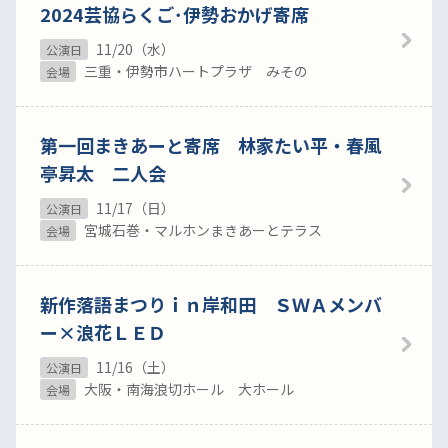
2024芸協らくご･伊勢おかげ寄席
11/20（水）
公演日
三重・伊勢市ハートプラザ みその
会場
第一回まきあーと寄席 林家たい平・春風
亭昇太 二人会
11/17（日）
公演日
宮城石巻・マルホンまきあーとテラス
会場
新作落語まつりｉｎ岸和田 ＳＷＡメンバ
ー×浪花ＬＥＤ
11/16（土）
公演日
大阪・南海浪切ホール 大ホール
会場