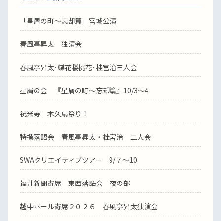
「星屑の町～忘却篇」宮城公演
春風亭昇太 独演会
春風亭昇太･蝶花楼桃花･桂宮治三人会
星屑の会 『星屑の町～忘却篇』10/3～4
祝米寿 木久扇祭り！
特撰落語会 春風亭昇太・桂宮治 二人会
SWAクリエイティブツアー 9/７～10
福井新聞寄席 東西落語会 夜の部
越中ホール寄席２０２６ 春風亭昇太独演会