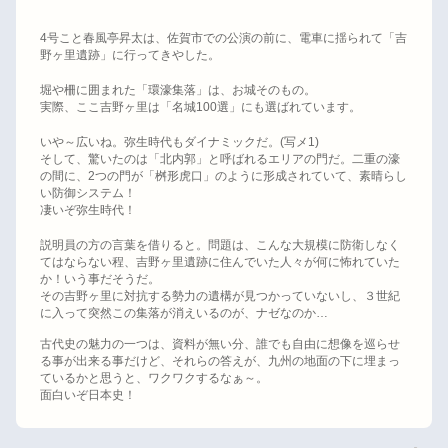
4
号こと春風亭昇太は、佐賀市での公演の前に、電車に揺られて「吉
野ヶ里遺跡」に行ってきやした。
堀や柵に囲まれた「環濠集落」は、お城そのもの。
実際、ここ吉野ヶ里は「名城
100
選」にも選ばれています。
いや～広いね。弥生時代もダイナミックだ。
(
写メ
1)
そして、驚いたのは「北内郭」と呼ばれるエリアの門だ。二重の濠
の間に、
2
つの門が「桝形虎口」のように形成されていて、素晴らし
い防御システム！
凄いぞ弥生時代！
説明員の方の言葉を借りると。問題は、こんな大規模に防衛しなく
てはならない程、吉野ヶ里遺跡に住んでいた人々が何に怖れていた
か！いう事だそうだ。
その吉野ヶ里に対抗する勢力の遺構が見つかっていないし、３世紀
に入って突然この集落が消えいるのが、ナゼなのか
…
古代史の魅力の一つは、資料が無い分、誰でも自由に想像を巡らせ
る事が出来る事だけど、それらの答えが、九州の地面の下に埋まっ
ているかと思うと、ワクワクするなぁ～。
面白いぞ日本史！