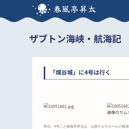
春風亭昇太
ザブトン海峡・航海記
「畑谷城」に4号は行く
昨日、
4
号こと春風亭昇太は、山形テルサホールの独演