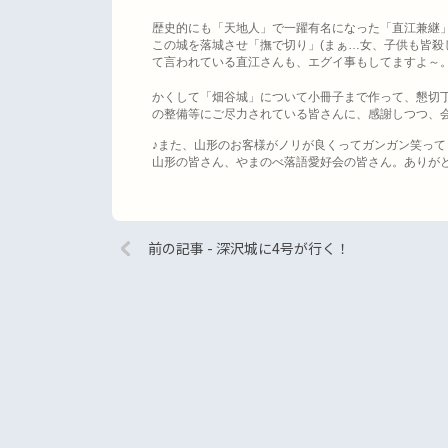
歴史的にも「天地人」で一躍有名になった「直江兼継
この城を落城させ「撫で切り」
(
まぁ
…
女、子供も皆殺
て言われている直江さんも、エグイ事もしてますよ～
かくして「畑谷城」について小冊子まで作って、懇切
の整備等にご尽力されている皆さんに、感謝しつつ、
♪
また、山形のお客様がノリが良くってガンガン笑って
山形の皆さん、やまのべ落語愛好会の皆さん。ありが
前の記事 - 深沢城に4号が行く！