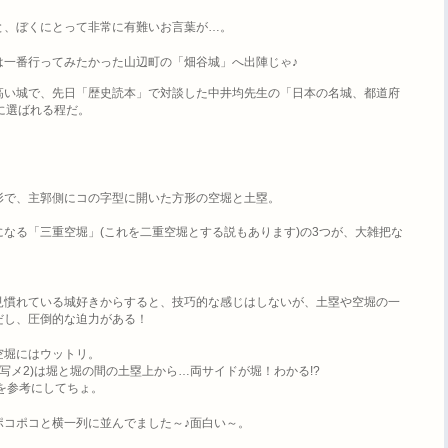
と、ぼくにとって非常に有難いお言葉が
…
。
は一番行ってみたかった山辺町の「畑谷城」へ出陣じゃ
♪
高い城で、先日「歴史読本」で対談した中井均先生の「日本の名城、都道府
に選ばれる程だ。
形で、主郭側にコの字型に開いた方形の空堀と土塁。
になる「三重空堀」
(
これを二重空堀とする説もあります
)
の
3
つが、大雑把な
見慣れている城好きからすると、技巧的な感じはしないが、土塁や空堀の一
だし、圧倒的な迫力がある！
空堀にはウットリ。
写メ
2)
は堀と堀の間の土塁上から
…
両サイドが堀！わかる
!?
を参考にしてちょ。
ポコポコと横一列に並んでました～
♪
面白い～。