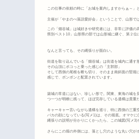
この仕事の依頼の時に「お城を案内しますからぁ～」
主催が「やまのべ落語愛好会」ということで、山形で
この「畑谷城」は城好きや研究者には、非常に評価の
県別ベスト
10
」山形県の部では山形城に継ぐ、第２位
なんと言っても、その縄張りが面白い。
街道を取り込んでいる「畑谷城」は街道を城内に通す
その山頂にポコっと乗った感じの「主郭部」
そして西側の尾根を断ち切り、そのまま南斜面の竪堀
感じで、ボンボンと配置されています。
築城の常道にはない、珍しい形で。関東、東海の城を
つ一つが明瞭に残って、ほぼ完存している遺構は貴重
キャーキャー言いながら遺構を巡り、特に西側の三重
バカの顔になっている
(
写メ
1)
は、その堀底。オマケに
(
縄張りの説明が分かりにくかったら、この城図
(
写メ
3)
さらにこの堀の外側には、落とし穴のような丸い穴が