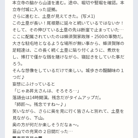
本立寺の脇から山道を進む。途中、堀切や竪堀を確認。本
立寺付城に入った証拠。
さらに進むと、土塁が見えてきた。(写メ1)
この土塁が長い！尾根筋に延々と続いているではないか！
そして、その伸びている土塁の先は断崖で止まっていた…
ここに配属されていたのは蜂須賀家政隊・2500の軍勢だ。
大きな駐屯地となるような場所が無い事から、蜂須賀隊の
足軽達は、この長く続く土塁に貼り付くように、煮炊を
し、博打で僅かな銭を賭けながら、寝起きをしていた事だ
ろう。
そんな想像をしているだけで楽しい。城歩きの醍醐味の１
つだ♪
妄想にふけっていると
「じゃあ昇太さんは、そろそろ…」
落語会は14時開演。残念だがタイムアップだ。
「師匠〜。残念ですね〜♪」
笑いながら、さらに奥を見に行く皆さんと別れて、土塁を
見ながら、下山。
奥の方が何だか楽しそうだなぁ〜。
韮山での充実の２日間だった…