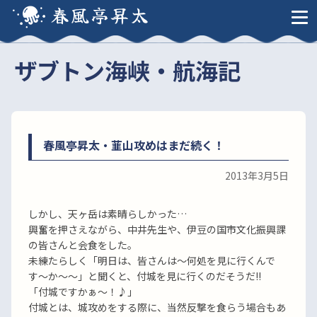
春風亭昇太
ザブトン海峡・航海記
春風亭昇太・韮山攻めはまだ続く！
2013年3月5日
しかし、天ヶ岳は素晴らしかった…
興奮を押さえながら、中井先生や、伊豆の国市文化振興課
の皆さんと会食をした。
未練たらしく「明日は、皆さんは〜何処を見に行くんで
す〜か〜〜」と聞くと、付城を見に行くのだそうだ!!
「付城ですかぁ〜！♪」
付城とは、城攻めをする際に、当然反撃を食らう場合もあ