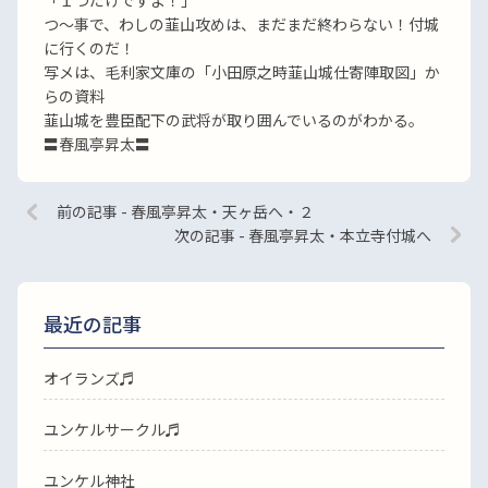
「１つだけですよ！」
つ〜事で、わしの韮山攻めは、まだまだ終わらない！付城
に行くのだ！
写メは、毛利家文庫の「小田原之時韮山城仕寄陣取図」か
らの資料
韮山城を豊臣配下の武将が取り囲んでいるのがわかる。
〓春風亭昇太〓
前の記事 - 春風亭昇太・天ヶ岳へ・２
次の記事 - 春風亭昇太・本立寺付城へ
最近の記事
オイランズ♬
ユンケルサークル♬
ユンケル神社