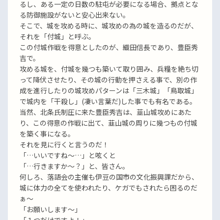
るし、ある一定の日数の駐屯が必要になる場合、拠点とな
る防御施設がないと安心出来ない。
そこで、城を攻める時に、城攻めの為の城を造るのだが、
それを「付城」と呼ぶ。
この付城作戦を得意としたのが、織田信長であり、豊臣秀
吉で。
攻める城を、付城を幾つも築いて取り囲み、兵糧を絶ち切
って降伏させたり、その城の行動を押さえる事で、別の作
成を進行したりの城攻めパターンは「三木城」「鳥取城」
で城内を「干殺し」(凄い言葉だ)した事でも有名である。
当然、北条氏制圧に来た豊臣秀吉は、韮山城攻めにあた
り、この得意の作戦に出て、韮山城の周りに幾つもの付城
を築く事になる。
それを見に行くと言うのだ！
「…いいですね〜…」と呟くと
「…行きますか〜？」と、皆さん。
何しろ、落語会の主催も伊豆の国市の文化振興課だから、
城に体力の全てを使われたり、ケガでもされたら困るのだ
ぁ〜
「お願いします〜」