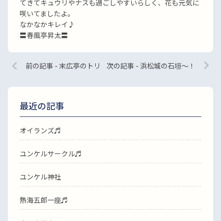
てきてキュウリやナスも過ごしやすいらしく、花も元気に
咲いてましたよ。
なかなかキレイ♪
〓春風亭昇太〓
前の記事 - 末広亭のトリ
次の記事 - 浜松城の石垣〜！
最近の記事
オイランズ♬
ユンケルサークル♬
ユンケル神社
熱海五郎一座♬