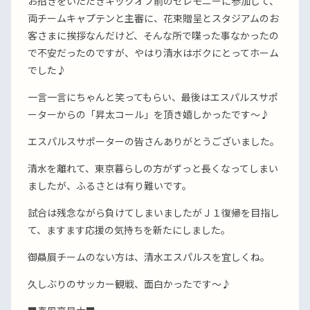
お招きをいただきキックオフ前のセレモニーに参加して、
両チームキャプテンと主審に、花束贈呈とスタジアムのお
客さまに挨拶なんだけど、そんな所で喋った事なかったの
で不安だったのですが、やはり清水はボクにとってホーム
でした♪
一言一言にちゃんと笑ってもらい、最後はエスパルスサポ
ーターからの「昇太コール」を頂き嬉しかったです〜♪
エスパルスサポーターの皆さんありがとうございました。
清水を離れて、東京暮らしの方がずっと長くなってしまい
ましたが、ふるさとは有り難いです。
試合は残念ながら負けてしまいましたがＪ１復帰を目指し
て、ますます応援の気持ちを新たにしました。
御贔屓チームのない方は、清水エスパルスを宜しくね。
久しぶりのサッカー観戦、面白かったです〜♪