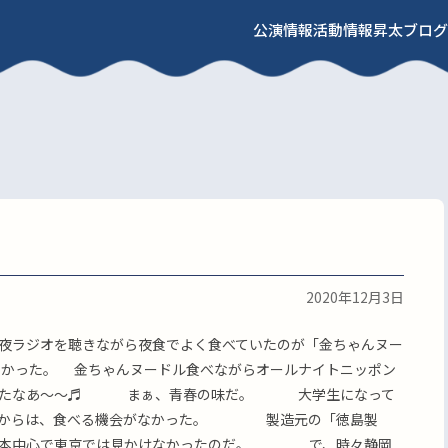
公演情報
活動情報
昇太ブログ
2020年12月3日
夜ラジオを聴きながら夜食でよく食べていたのが「金ちゃんヌー
よかった。 金ちゃんヌードル食べながらオールナイトニッポン
いてたなあ〜〜♬ まぁ、青春の味だ。 大学生になって
来てからは、食べる機会がなかった。 製造元の「徳島製
西日本中心で東京では見かけなかったのだ。 で、時々静岡