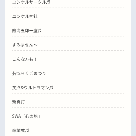
ユンケルサークル♬
ユンケル神社
熱海五郎一座♬
すみません〜
こんな方も！
芸協らくごまつり
笑点&ウルトラマン♬
新真打
SWA「心の旅」
卒業式♬