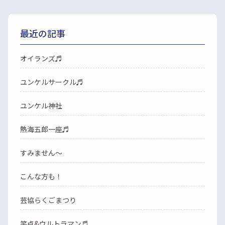
最近の記事
オイランズ♬
ユンケルサークル♬
ユンケル神社
熱海五郎一座♬
すみません〜
こんな方も！
芸協らくごまつり
笑点&ウルトラマン♬