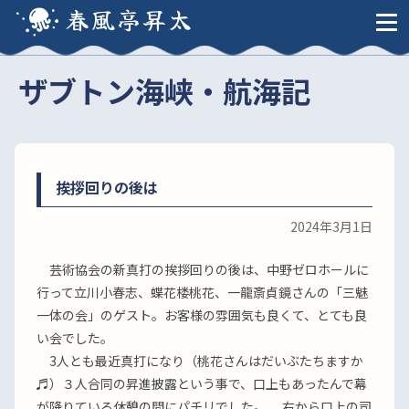
春風亭昇太
ザブトン海峡・航海記
挨拶回りの後は
2024年3月1日
芸術協会の新真打の挨拶回りの後は、中野ゼロホールに
行って立川小春志、蝶花楼桃花、一龍斎貞鏡さんの「三魅
一体の会」のゲスト。お客様の雰囲気も良くて、とても良
い会でした。
3人とも最近真打になり（桃花さんはだいぶたちますか
♬）３人合同の昇進披露という事で、口上もあったんで幕
が降りている休憩の間にパチリでした。 右から口上の司