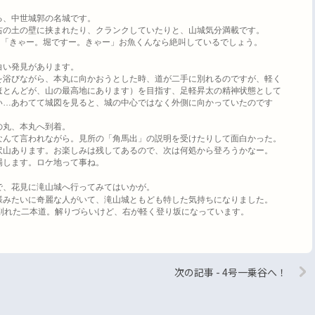
る、中世城郭の名城です。
右の土の壁に挟まれたり、クランクしていたりと、山城気分満載です。
!
「きゃー。堀ですー。きゃー」お魚くんなら絶叫しているでしょう。
白い発見があります。
を浴びながら、本丸に向かおうとした時、道が二手に別れるのですが、軽く
ほとんどが、山の最高地にあります）を目指す、足軽昇太の精神状態として
い
…
あわてて城図を見ると、城の中心ではなく外側に向かっていたのです
の丸、本丸へ到着。
なんて言われながら。見所の「角馬出」の説明を受けたりして面白かった。
沢山あります。お楽しみは残してあるので、次は何処から登ろうかなー。
場します。ロケ地って事ね。
で、花見に滝山城へ行ってみてはいかが。
様みたいに奇麗な人がいて、滝山城ともども特した気持ちになりました。
別れた二本道。解りづらいけど、右が軽く登り坂になっています。
次の記事 - 4号一乗谷へ！