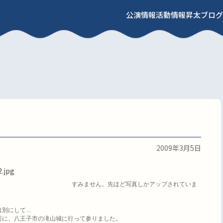
公演情報
活動情報
昇太ブログ
2009年3月5日
すみません。先ほど写真しかアップされていま
は別にして
…
前に、八王子市の滝山城に行って参りました。