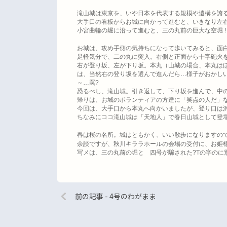
滝山城は東京を、いや日本を代表する規模や遺構を誇
大手口の看板からお城に向かって進むと、いきなり左
小宮曲輪の堀に沿って進むと、三の丸前の巨大な空堀
お城は、攻め手側の気持ちになって歩いてみると、面
足軽気分で、二の丸に突入。右側と正面から十字砲火
右が登り坂、左が下り坂。本丸（山城の場合、本丸は
は、当然右の登り坂を選んで進んだら
…
様子がおかし
～
…
罠
?
恐るべし、滝山城。引き返して、下り坂を進んで、中
帰りは、お城のボランティアの方達に「笑点の人だ」
今回は、大手口から本丸へ向かいましたが、登り口は
ちなみにココ滝山城は「天地人」で春日山城として登
春は桜の名所。城はともかく、いい散歩になりますの
余談ですが、秋川キララホールの会場の受付に、お姫
写メは、三の丸前の堀と 四号が騙された
?T
の字のに
前の記事 - 4号のわがまま